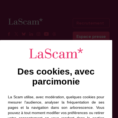
Recrutement
Espace presse
Facebook
Twitter
BlueSky
Linkedin
Instagram
Youtube
Threads
Scam Belgique
Scam Canada
Des cookies, avec
Inscrivez-vous à l'info-lettre
parcimonie
Prénom
Nom
Adresse
de
*
*
contact
La Scam utilise, avec modération, quelques cookies pour
*
mesurer l'audience, analyser la fréquentation de ses
*
pages et la navigation dans son arborescence. Vous
J'accepte que ces informations soient exploitées
pouvez à tout moment modifier vos préférences ou retirer
par la Scam, conformément à sa politique de