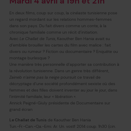
Mardi 4 avril à 19h et 21h
En deux films, coup sur coup, la cinéaste tunisienne pose
un regard mordant sur les relations hommes-femmes
dans son pays. Du fait divers comme un conte, à la
chronique familiale comme un récit d’initiation.
Avec
Le Challat de Tunis
, Kaouther Ben Hania avait su
d’emblée brouiller les cartes du film avec malice : fait
divers ou rumeur ? Fiction ou documentaire ? Enquête ou
montage burlesque ?
Une manière très personnelle d’apporter sa contribution à
la révolution tunisienne. Dans un genre très différent,
Zaineb n’aime pas la neige
poursuit ce travail de
décryptage d’une société profondément sexiste où des
femmes et des filles doivent inventer au jour le jour, dans
l’intimité familiale, leur « libération ».
Annick Peigné-Giuly présidente de Documentaire sur
grand écran
Le Challat de Tunis
de Kaouther Ben Hania
Tun.-Fr.-Can.-Qa.-Emi. Ar. Un. vostf 2014 coup. 1h30 (cin.