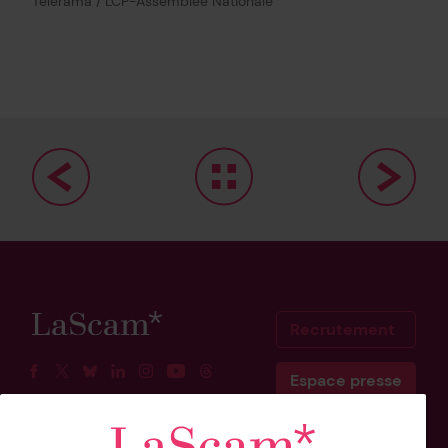
Télérama / LCP-Assemblée Nationale
Recrutement
Espace presse
Facebook
Twitter
BlueSky
Linkedin
Instagram
Youtube
Threads
Scam Belgique
Scam Canada