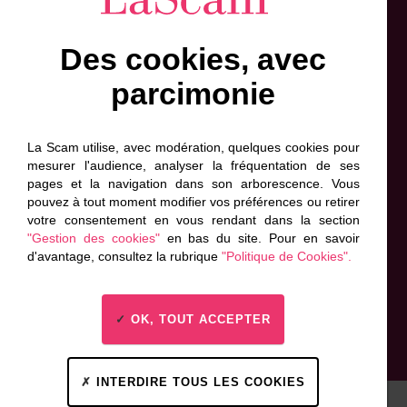
Des cookies, avec
Inscrivez-vous à l'info-lettre
parcimonie
Prénom
Nom
Adresse
de
*
*
contact
La Scam utilise, avec modération, quelques cookies pour
*
mesurer l'audience, analyser la fréquentation de ses
*
pages et la navigation dans son arborescence. Vous
J'accepte que ces informations soient exploitées
pouvez à tout moment modifier vos préférences ou retirer
par la Scam, conformément à sa politique de
votre consentement en vous rendant dans la section
Données personnelles. *
"Gestion des cookies"
en bas du site. Pour en savoir
d'avantage, consultez la rubrique
"Politique de Cookies".
Envoyer
OK, TOUT ACCEPTER
INTERDIRE TOUS LES COOKIES