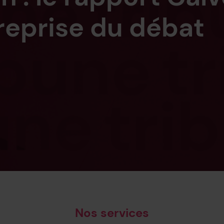
 reprise du débat
s mondes sociaux
26
 l'oreille
Nos services