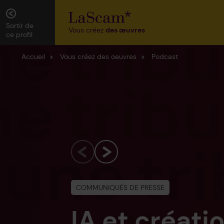
Sortir de
Vous créez
des œuvres
ce profil
Accueil
Vous créez des oeuvres
Podcast
COMMUNIQUÉS DE PRESSE
PORTRAITS
COMMUNIQUÉS DE PRESSE
ÉVÈNEMENTS
IA et créati
Marion Thib
Palmarès de
Nuit de la R