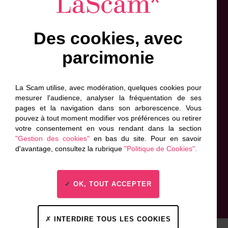
Des cookies, avec
Inscrivez-vous à l'info-lettre
parcimonie
Prénom
Nom
Adresse
de
*
*
contact
La Scam utilise, avec modération, quelques cookies pour
*
mesurer l'audience, analyser la fréquentation de ses
*
pages et la navigation dans son arborescence. Vous
J'accepte que ces informations soient exploitées
pouvez à tout moment modifier vos préférences ou retirer
par la Scam, conformément à sa politique de
votre consentement en vous rendant dans la section
Données personnelles. *
"Gestion des cookies"
en bas du site. Pour en savoir
d'avantage, consultez la rubrique
"Politique de Cookies".
Envoyer
OK, TOUT ACCEPTER
INTERDIRE TOUS LES COOKIES