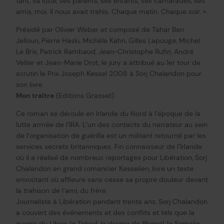
tant, sa lutte, ses parents, ses enfants, ses camarades, ses
amis, moi. Il nous avait trahis. Chaque matin. Chaque soir. »
Présidé par Olivier Weber et composé de Tahar Ben
Jelloun, Pierre Haski, Michèle Kahn, Gilles Lapouge, Michel
Le Bris, Patrick Rambaud, Jean-Christophe Rufin, André
Velter et Jean-Marie Drot, le jury a attribué au 1er tour de
scrutin le Prix Joseph Kessel 2008 à Sorj Chalandon pour
son livre
Mon traître
(Editions Grasset)
Ce roman se déroule en Irlande du Nord à l’époque de la
lutte armée de l’IRA. L’un des contacts du narrateur au sein
de l’organisation de guérilla est un militant retourné par les
services secrets britanniques. Fin connaisseur de l’Irlande
où il a réalisé de nombreux reportages pour Libération, Sorj
Chalandon en grand romancier Kesselien, livre un texte
envoûtant où affleure sans cesse sa propre douleur devant
la trahison de l’ami, du frère.
Journaliste à Libération pendant trente ans, Sorj Chalandon
a couvert des événements et des conflits et tels que la
guerre du Liban, le Tchad, le drame de Bhopal, la Somalie,