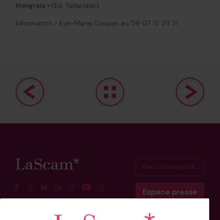
Hongrois »
(Ed. Tallandier).
Information > Eve-Marie Cloquet au 06 07 72 29 31
Recrutement
Espace presse
Facebook
Twitter
BlueSky
Linkedin
Instagram
Youtube
Threads
Scam Belgique
Scam Canada