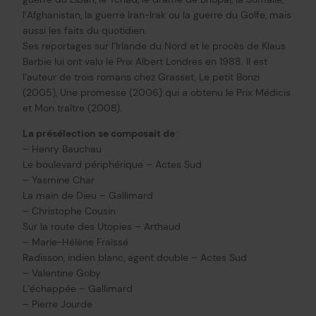
l’Afghanistan, la guerre Iran-Irak ou la guerre du Golfe, mais
aussi les faits du quotidien.
Ses reportages sur l’Irlande du Nord et le procès de Klaus
Barbie lui ont valu le Prix Albert Londres en 1988. Il est
l’auteur de trois romans chez Grasset, Le petit Bonzi
(2005), Une promesse (2006) qui a obtenu le Prix Médicis
et Mon traître (2008).
La présélection se composait de
:
– Henry Bauchau
Le boulevard périphérique – Actes Sud
– Yasmine Char
La main de Dieu – Gallimard
– Christophe Cousin
Sur la route des Utopies – Arthaud
– Marie-Hélène Fraïssé
Radisson, indien blanc, agent double – Actes Sud
– Valentine Goby
L’échappée – Gallimard
– Pierre Jourde