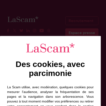
Recrutement
Espace presse
Facebook
Twitter
BlueSky
Linkedin
Instagram
Youtube
Threads
Scam Belgique
Scam Canada
Des cookies, avec
Inscrivez-vous à l'info-lettre
parcimonie
Prénom
Nom
Adresse
de
*
*
contact
La Scam utilise, avec modération, quelques cookies pour
*
mesurer l'audience, analyser la fréquentation de ses
*
pages et la navigation dans son arborescence. Vous
J'accepte que ces informations soient exploitées
pouvez à tout moment modifier vos préférences ou retirer
par la Scam, conformément à sa politique de