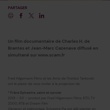
PARTAGER
Imprimer
Facebook
Twitter
Linkedin
Un film documentaire de Charles H. de
Brantes et Jean-Marc Cazenave diffusé en
simultané sur www.scam.fr
Fred Hilgemann Films et les Amis de l’Institut Tarkovski
ont le plaisir de vous inviter à la projection de
* Frère Sylvestre, saint et sorcier
2013 – 53’ – produit par Fred Hilgemann Films, KTO, TV
2000, RTB et Dream Film
Vigneron et piémontais, Sylvestre Pia est allé planter en