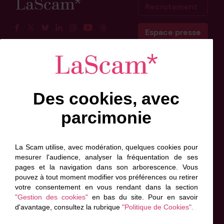
Recrutement
Espace presse
Facebook
Twitter
BlueSky
Linkedin
Instagram
Youtube
Threads
Scam Belgique
Scam Canada
Des cookies, avec
Inscrivez-vous à l'info-lettre
parcimonie
Prénom
Nom
Adresse
de
*
*
contact
La Scam utilise, avec modération, quelques cookies pour
*
mesurer l'audience, analyser la fréquentation de ses
*
pages et la navigation dans son arborescence. Vous
J'accepte que ces informations soient exploitées
pouvez à tout moment modifier vos préférences ou retirer
par la Scam, conformément à sa politique de
votre consentement en vous rendant dans la section
Données personnelles. *
"Gestion des cookies"
en bas du site. Pour en savoir
d'avantage, consultez la rubrique
"Politique de Cookies".
Envoyer