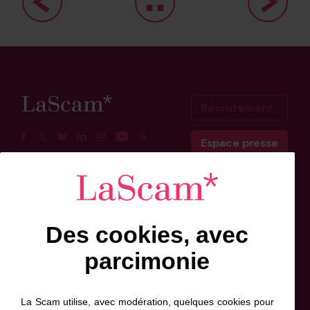
Recrutement
Espace presse
Facebook
Twitter
BlueSky
Linkedin
Instagram
Youtube
Threads
Scam Belgique
Scam Canada
Des cookies, avec
Inscrivez-vous à l'info-lettre
parcimonie
Prénom
Nom
Adresse
de
*
*
contact
La Scam utilise, avec modération, quelques cookies pour