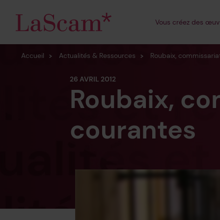
Écritures émergent
Vous
créez
des œuv
Dessin/illustration
Accueil
Actualités & Ressources
Roubaix, commissariat
26 AVRIL 2012
Roubaix, com
courantes