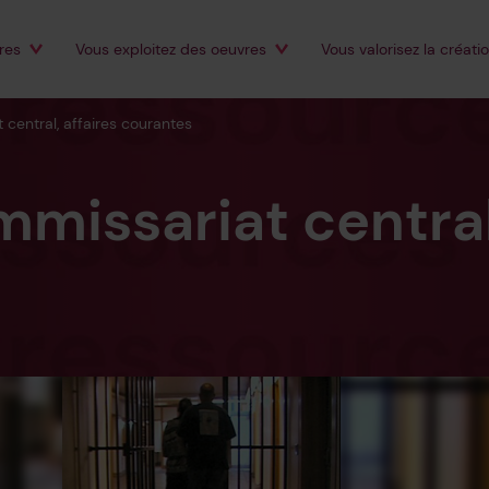
es
Éditeurs sur support physique
res
Vous
exploitez
des oeuvres
Vous
valorisez
la créati
Autres exploitants
 central, affaires courantes
missariat central,