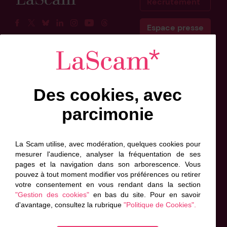
Recrutement
Espace presse
Facebook
Twitter
BlueSky
Linkedin
Instagram
Youtube
Threads
Scam Belgique
Scam Canada
Des cookies, avec
Inscrivez-vous à l'info-lettre
parcimonie
Prénom
Nom
Adresse
de
*
*
contact
La Scam utilise, avec modération, quelques cookies pour
*
mesurer l'audience, analyser la fréquentation de ses
*
pages et la navigation dans son arborescence. Vous
J'accepte que ces informations soient exploitées
pouvez à tout moment modifier vos préférences ou retirer
par la Scam, conformément à sa politique de
votre consentement en vous rendant dans la section
Données personnelles. *
"Gestion des cookies"
en bas du site. Pour en savoir
d'avantage, consultez la rubrique
"Politique de Cookies".
Envoyer