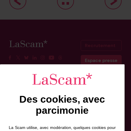
Recrutement
Espace presse
Facebook
Twitter
BlueSky
Linkedin
Instagram
Youtube
Threads
Scam Belgique
Scam Canada
Des cookies, avec
Inscrivez-vous à l'info-lettre
parcimonie
Prénom
Nom
Adresse
de
*
*
contact
La Scam utilise, avec modération, quelques cookies pour