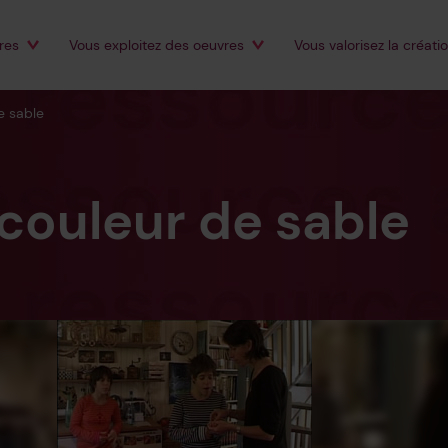
es
Éditeurs sur support physique
res
Vous
exploitez
des oeuvres
Vous
valorisez
la créati
Autres exploitants
e sable
 couleur de sable